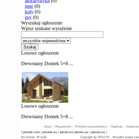
:: Start
:: Regulamin
:: Polityka prywatności
:: Toplista
:: Statyst
|
|
|
|
|
|
plockie.com
plockie.eu
plocki.eu
plocku.eu
plocka.eu
Na stronie: 35 osób
Copyright by OPLO.PL - Wszelkie prawa zas